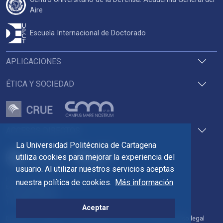
Aire
Escuela Internacional de Doctorado
APLICACIONES
ÉTICA Y SOCIEDAD
ACCESOS DIRECTOS
La Universidad Politécnica de Cartagena
utiliza cookies para mejorar la experiencia del
usuario. Al utilizar nuestros servicios aceptas
Pza. del Cronista Isidoro Valverde
nuestra política de cookies.
Más información
Edif. La Milagrosa
C.P. 30202 Cartagena
Tlf: 968 32 54 00
Aceptar
Directorio
Contacto
Accesibilidad
Política de Cookies
Aviso legal